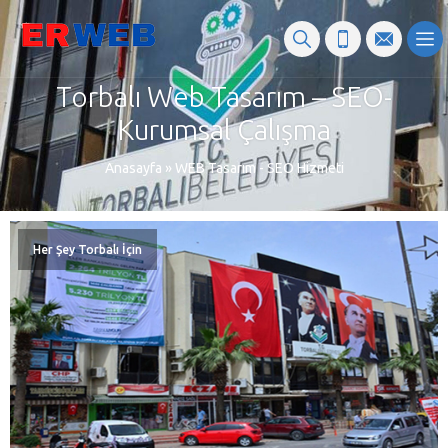
Torbalı Web Tasarım – SEO-
Kurumsal Çalışma
Anasayfa
»
WEB Tasarım - SEO Hizmeti
Her Şey Torbalı İçin